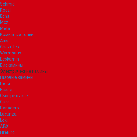
Schmid
Rocal
Echa
Mcz
Meta
Каминные топки
Axis
Chazelles
Warmhaus
Ecokamin
Биокамины
Электрические камины
Газовые камины
Печи
Назад
Смотреть все
Guca
Panadero
Lacunza
Loki
ABX
FireBird