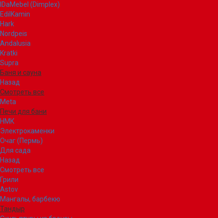
IDaMebel (Dimplex)
EdilKamin
Hark
Nordpeis
Andalusia
Kratki
Supra
Баня и сауна
Назад
Смотреть все
Meta
Печи для бани
НМК
Электрокаменки
Очаг (Пермь)
Для сада
Назад
Смотреть все
Грили
Astov
Мангалы, барбекю
Тандыр