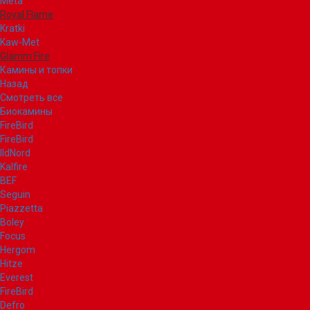
Meta
Royal Flame
Kratki
Kaw-Met
Glamm Fire
Камины и топки
Назад
Смотреть все
Биокамины
FireBird
FireBird
IldNord
Kalfire
BEF
Seguin
Piazzetta
Boley
Focus
Hergom
Hitze
Everest
FireBird
Defro