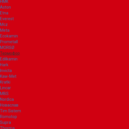
НМК
Aston
Etna
Everest
Mcz
Meta
Ecokamin
Prometall
MORSØ
Термофор
Edilkamin
Hark
Invicta
Kaw-Met
Kratki
Lincar
MBS
Nordica
Новаслав
Tim Sistem
Romotop
Supra
Thorma