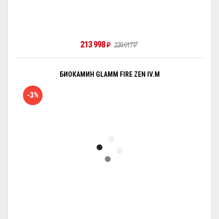
213 998
₽
220 617
₽
БИОКАМИН GLAMM FIRE ZEN IV.M
-3%