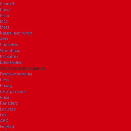
Schmid
Rocal
Echa
Mcz
Meta
Каминные топки
Axis
Chazelles
Warmhaus
Ecokamin
Биокамины
Электрические камины
Газовые камины
Печи
Назад
Смотреть все
Guca
Panadero
Lacunza
Loki
ABX
FireBird