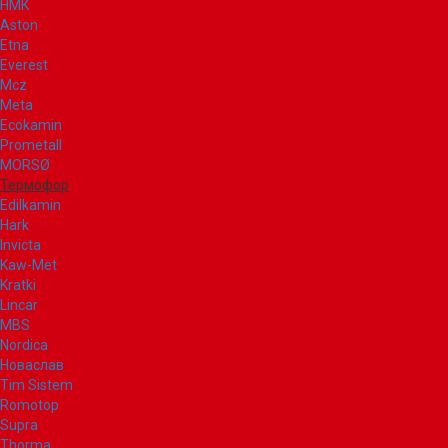
НМК
Aston
Etna
Everest
Mcz
Meta
Ecokamin
Prometall
MORSØ
Термофор
Edilkamin
Hark
Invicta
Kaw-Met
Kratki
Lincar
MBS
Nordica
Новаслав
Tim Sistem
Romotop
Supra
Thorma