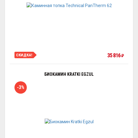
35 816
СКИДКА!
₽
БИОКАМИН KRATKI EGZUL
-3%