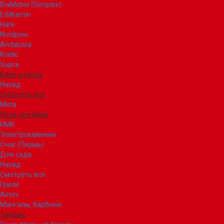
IDaMebel (Dimplex)
EdilKamin
Hark
Nordpeis
Andalusia
Kratki
Supra
Баня и сауна
Назад
Смотреть все
Meta
Печи для бани
НМК
Электрокаменки
Очаг (Пермь)
Для сада
Назад
Смотреть все
Грили
Astov
Мангалы, барбекю
Тандыр