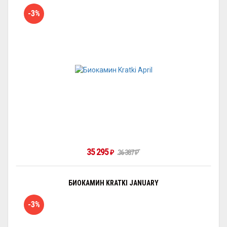
-3%
35 295
₽
36 387
₽
БИОКАМИН KRATKI JANUARY
-3%