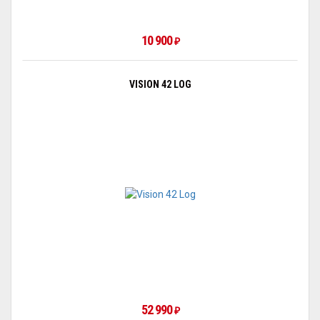
10 900
₽
VISION 42 LOG
52 990
₽