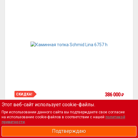
386 000
СКИДКА!
₽
Этот веб-сайт использует cookie-файлы.
При использовании данного сайта вы подтверждаете свое согласие
на использование cookie-файлов в соответствии с нашей
политикой
ТЕГИ
приватности
.
Подтверждаю
Аксессуары и комплектующие
Баня и сауна