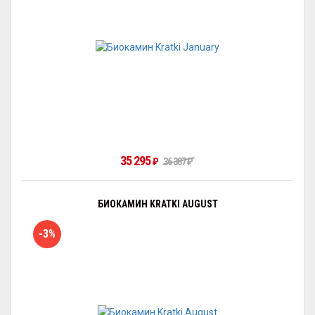
35 295
₽
36 387
₽
БИОКАМИН KRATKI AUGUST
-3%