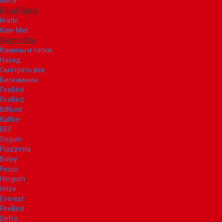
Meta
Royal Flame
Kratki
Kaw-Met
Glamm Fire
Камины и топки
Назад
Смотреть все
Биокамины
FireBird
FireBird
IldNord
Kalfire
BEF
Seguin
Piazzetta
Boley
Focus
Hergom
Hitze
Everest
FireBird
Defro