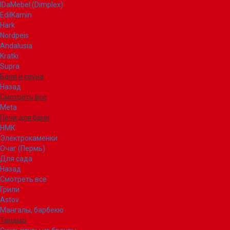
IDaMebel (Dimplex)
EdilKamin
Hark
Nordpeis
Andalusia
Kratki
Supra
Баня и сауна
Назад
Смотреть все
Meta
Печи для бани
НМК
Электрокаменки
Очаг (Пермь)
Для сада
Назад
Смотреть все
Грили
Astov
Мангалы, барбекю
Тандыр