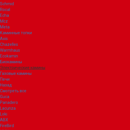
Schmid
Rocal
Echa
Mcz
Meta
Каминные топки
Axis
Chazelles
Warmhaus
Ecokamin
Биокамины
Электрические камины
Газовые камины
Печи
Назад
Смотреть все
Guca
Panadero
Lacunza
Loki
ABX
FireBird