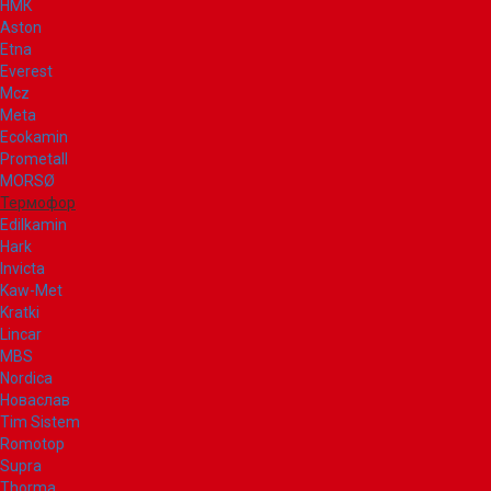
НМК
Aston
Etna
Everest
Mcz
Meta
Ecokamin
Prometall
MORSØ
Термофор
Edilkamin
Hark
Invicta
Kaw-Met
Kratki
Lincar
MBS
Nordica
Новаслав
Tim Sistem
Romotop
Supra
Thorma