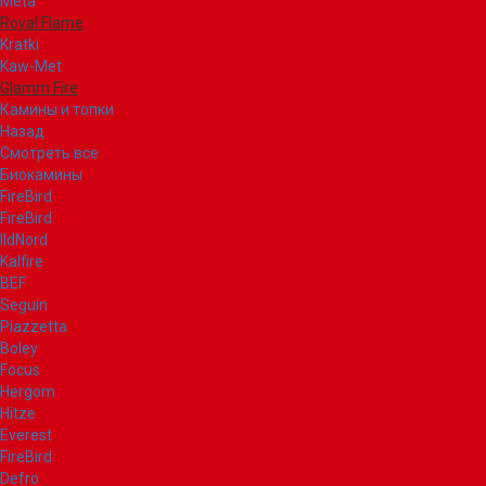
Meta
Royal Flame
Kratki
Kaw-Met
Glamm Fire
Камины и топки
Назад
Смотреть все
Биокамины
FireBird
FireBird
IldNord
Kalfire
BEF
Seguin
Piazzetta
Boley
Focus
Hergom
Hitze
Everest
FireBird
Defro